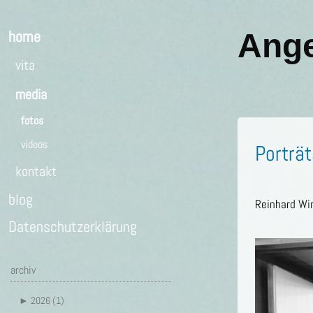
home
Ang
vita
media
fotos
videos
Porträ
kontakt
blog
Reinhard Wi
Datenschutzerklärung
archiv
►
2026 (1)