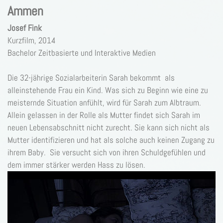
Ammen
Josef Fink
Kurzfilm, 2014
Bachelor Zeitbasierte und Interaktive Medien
Die 32-jährige Sozialarbeiterin Sarah bekommt als
alleinstehende Frau ein Kind. Was sich zu Beginn wie eine zu
meisternde Situation anfühlt, wird für Sarah zum Albtraum.
Allein gelassen in der Rolle als Mutter findet sich Sarah im
neuen Lebensabschnitt nicht zurecht. Sie kann sich nicht als
Mutter identifizieren und hat als solche auch keinen Zugang zu
ihrem Baby. Sie versucht sich von ihren Schuldgefühlen und
dem immer stärker werden Hass zu lösen.