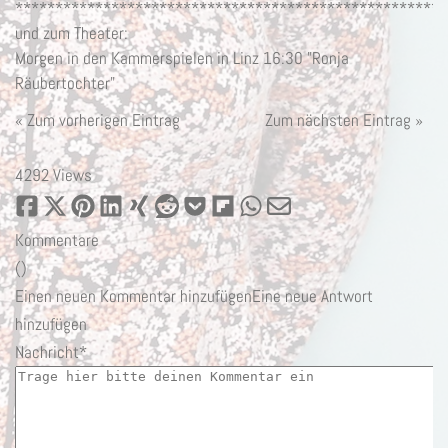
******************************************************
und zum Theater:
Morgen in den Kammerspielen in Linz 16:30 "Ronja
Räubertochter"
« Zum vorherigen Eintrag
Zum nächsten Eintrag »
4292 Views
Kommentare
(
)
Einen neuen Kommentar hinzufügen
Eine neue Antwort
hinzufügen
Nachricht*