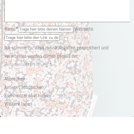
Name*
Webseite
Ich stimme zu, dass meine Angaben gespeichert und
verarbeitet werden dürfen gemäß der
Datenschutzerklärung
.*
Abbrechen
Antwort abschicken
Kommentar abschicken
Weitere laden